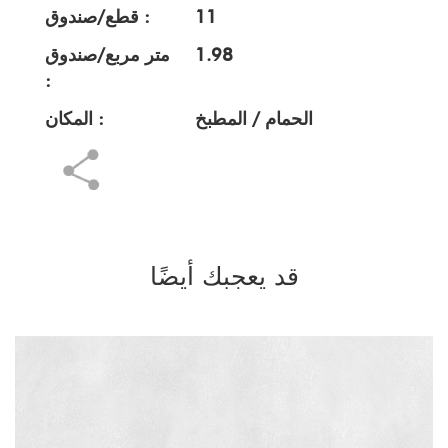
11
قطع/صندوق :
1.98
متر مربع/صندوق
:
الحمام / المطبخ
المكان :
قد يعجبك أيضًا