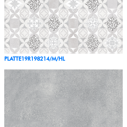
PLATTE19R198214/M/HL