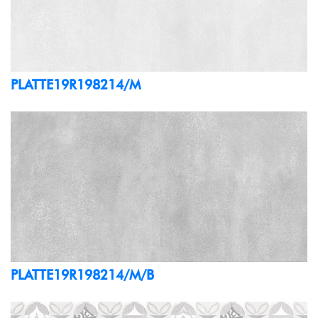
PLATTE19R198214/M
PLATTE19R198214/M/B